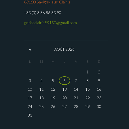
89150 Savigny-sur-Clairis
+33 (0) 3 86 86 33 90
golfdeclairis89150@gmail.com
AOÛT
2026
L
M
M
J
V
S
D
1
2
3
4
5
6
7
8
9
10
11
12
13
14
15
16
17
18
19
20
21
22
23
24
25
26
27
28
29
30
31